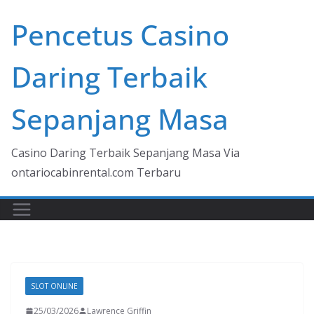
Skip
Pencetus Casino
to
content
Daring Terbaik
Sepanjang Masa
Casino Daring Terbaik Sepanjang Masa Via
ontariocabinrental.com Terbaru
SLOT ONLINE
25/03/2026
Lawrence Griffin