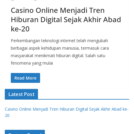
Casino Online Menjadi Tren
Hiburan Digital Sejak Akhir Abad
ke-20
Perkembangan teknologi internet telah mengubah
berbagai aspek kehidupan manusia, termasuk cara
masyarakat menikmati hiburan digital. Salah satu
fenomena yang mulai
Read More
Latest Post
Casino Online Menjadi Tren Hiburan Digital Sejak Akhir Abad ke-
20