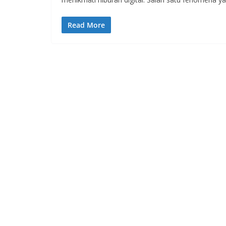
Read More